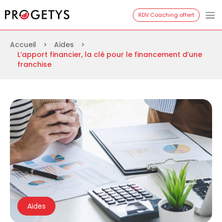
Aller
Progetys
RDV Coaching offert
au
contenu
Accueil
>
Aides
>
L’apport financier, la clé pour le financement d’une
franchise
Aides