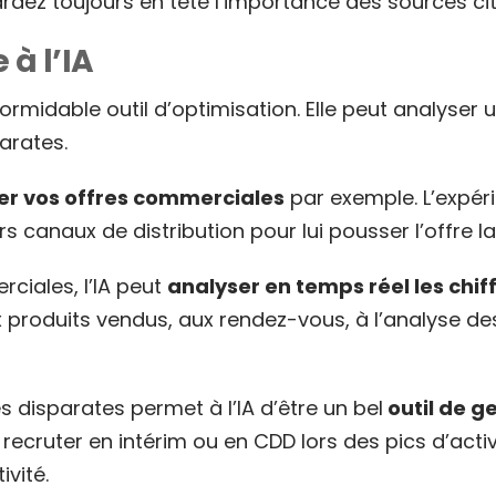
ardez toujours en tête l’importance des sources cit
e à l’IA
formidable outil d’optimisation. Elle peut analys
parates.
er vos offres commerciales
par exemple. L’expér
eurs canaux de distribution pour lui pousser l’off
ciales, l’IA peut
analyser en temps réel les chif
ux produits vendus, aux rendez-vous, à l’analyse d
 disparates permet à l’IA d’être un bel
outil de g
 recruter en intérim ou en CDD lors des pics d’acti
ivité.