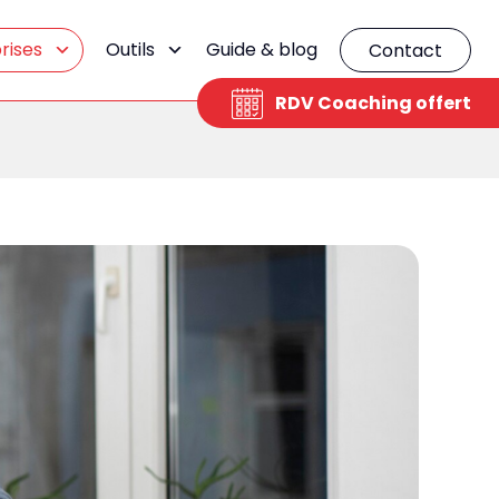
rises
Outils
Guide & blog
Contact
RDV Coaching offert