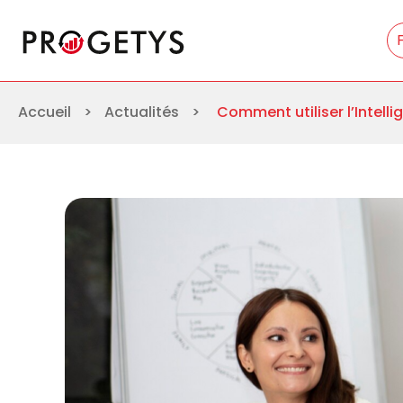
Aller
Progetys
au
contenu
Accueil
>
Actualités
>
Comment utiliser l’Intelli