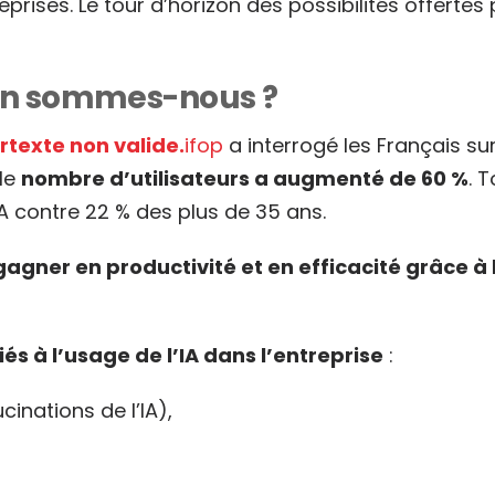
ses. Le tour d’horizon des possibilités offertes pa
où en sommes-nous ?
rtexte non valide.
ifop
a interrogé les Français su
 le
nombre d’utilisateurs a augmenté de 60 %
. 
l’IA contre 22 % des plus de 35 ans.
gagner en productivité
et en efficacité grâce à l
liés à l’usage de l’IA dans l’entreprise
:
cinations de l’IA),