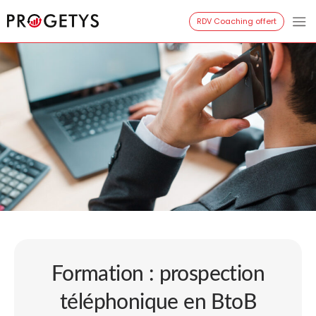
Aller
RDV Coaching offert
Progetys
au
contenu
Formation : prospection
téléphonique en BtoB