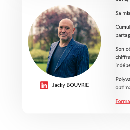
Sa mis
Cumu
partag
Son ob
chiffr
indépe
Polyva
Jacky BOUVRIE
optima
Forma