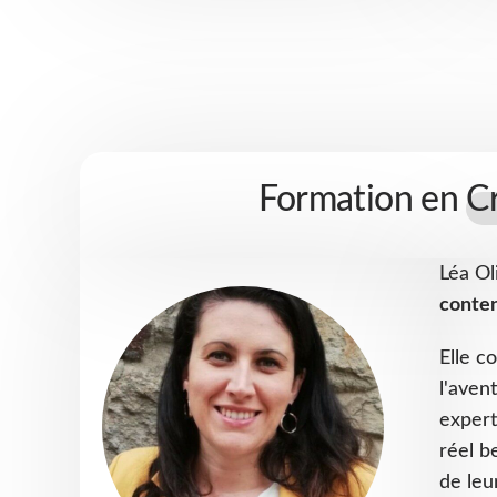
Formation en
Cr
Léa Ol
conten
Elle 
l'aven
expert
réel b
de leu