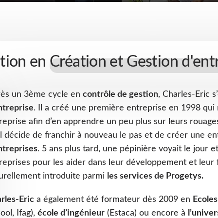
tion en
Création et Gestion d'ent
ès un 3ème cycle en
contrôle de gestion
, Charles-Eric 
ntreprise
. Il a créé une première entreprise en 1998 qui n
reprise afin d’en apprendre un peu plus sur leurs rouage
il décide de franchir à nouveau le pas et de créer une e
ntreprises
. 5 ans plus tard, une pépinière voyait le jour e
reprises pour les aider dans leur développement et leur 
urellement introduite parmi
les services de Progetys.
rles-Eric
a également été formateur dès 2009 en
Ecole
ool, Ifag),
école d’ingénieur
(Estaca) ou encore à
l’univer