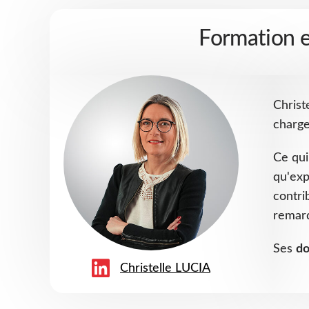
Formation 
Christ
charge
Ce qui
qu'exp
contri
remarq
Ses
do
Christelle LUCIA