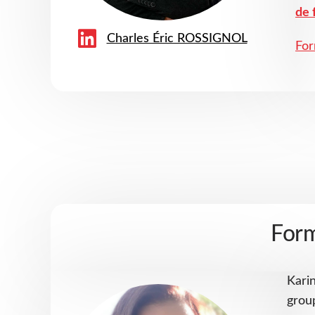
de 
Charles Éric ROSSIGNOL
For
For
Kari
grou