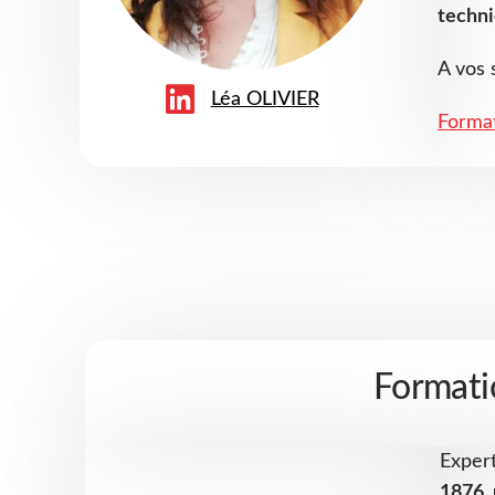
techni
A vos 
Léa OLIVIER
Forma
Formati
Exper
1876, 