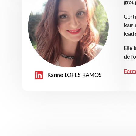
grou
Cert
leur
lead
Elle
de f
Form
Karine LOPES RAMOS