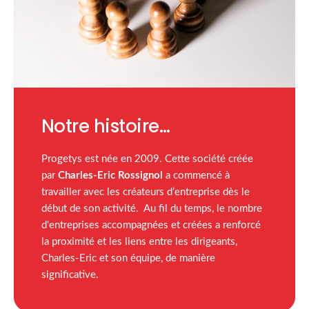
Notre histoire…
Progetys est née en 2009. Cette société créée
par
Charles-Eric Rossignol
a commencé à
travailler avec les créateurs d’entreprise dès le
début de son activité. Au fil du temps, le nombre
d'entreprises accompagnées et créées a renforcé
la proximité et les liens entre les dirigeants,
Charles-Eric et son équipe, de manière
significative.