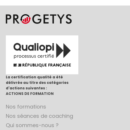
La certification qualité a été
délivrée au titre des catégories
d'actions suivantes :
ACTIONS DE FORMATION
Nos formations
Nos séances de coaching
Qui sommes-nous ?