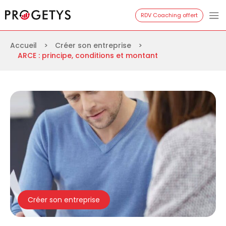
Aller
Progetys
RDV Coaching offert
au
contenu
Accueil
>
Créer son entreprise
>
ARCE : principe, conditions et montant
Créer son entreprise