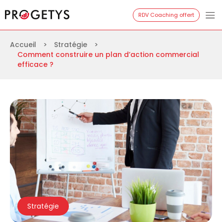
Aller
Progetys
RDV Coaching offert
au
contenu
Accueil
>
Stratégie
>
Comment construire un plan d’action commercial
efficace ?
Stratégie