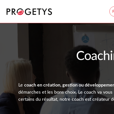
Aller
Progetys
au
contenu
Coachi
Le
coach en création, gestion ou développemen
démarches et les bons choix. Le coach va vous o
certains du résultat, notre coach est créateur 