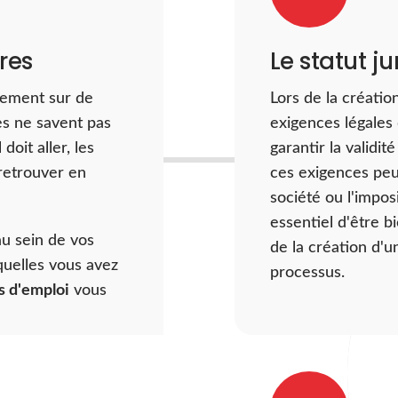
res
Le statut j
lement sur de
Lors de la création
les ne savent pas
exigences légales 
doit aller, les
garantir la validit
retrouver en
ces exigences peut
société ou l'impos
essentiel d'être b
au sein de vos
de la création d'u
quelles vous avez
processus.
 d'emploi
vous
 allocations
re est donc un