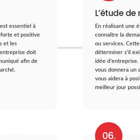
L’étude de
est essentiel à
En réalisant une 
forte et positive
connaître la dema
s et les
ou services. Cette
ntreprise doit
déterminer s'il ex
muniqué afin de
idée d'entreprise
marché.
vous donnera un a
vous aidera à posi
meilleur jour possi
06.