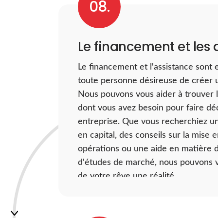
08.
élément essentiel du lancement d'u
entreprise. En comprenant les chiffr
cachent derrière votre entreprise, 
Le financement et les 
prendre des décisions éclairées sur 
du marketing au développement de 
Le financement et l'assistance sont 
toute personne désireuse de créer u
Nous pouvons vous aider à trouver 
dont vous avez besoin pour faire déc
entreprise. Que vous recherchiez u
en capital, des conseils sur la mise 
opérations ou une aide en matière 
d'études de marché, nous pouvons vo
de votre rêve une réalité.