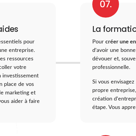
07.
ne nouvelle
es qui se
vous pouvez
aides
La formati
tous les aspects,
produits.
essentiels pour
Pour
créer une en
ne entreprise.
d'avoir une bonne i
les ressources
dévouer et, souve
oller votre
professionnelle.
n investissement
Si vous envisagez
en place de vos
propre entreprise,
de marketing et
création d'entrepr
us aider à faire
étape. Vous appre
l'élaboration d'un 
rencontre avec des