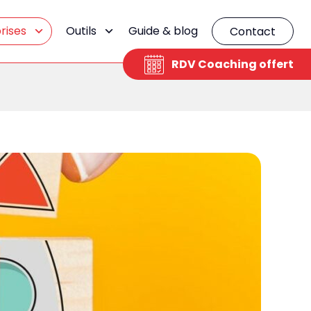
rises
Outils
Guide & blog
Contact
RDV Coaching offert