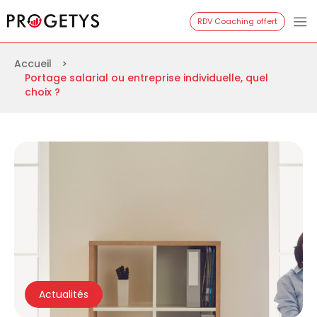
Aller
Progetys
RDV Coaching offert
au
contenu
Accueil
>
Portage salarial ou entreprise individuelle, quel
choix ?
Actualités