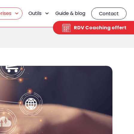
rises
Outils
Guide & blog
Contact
RDV Coaching offert