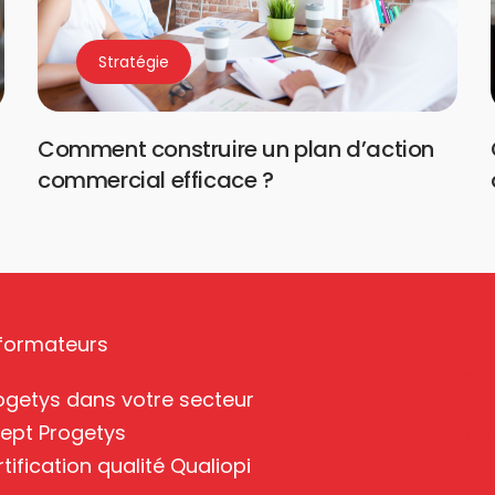
Stratégie
Comment construire un plan d’action
commercial efficace ?
 formateurs
En s
ogetys dans votre secteur
ept Progetys
Nos
tification qualité Qualiopi