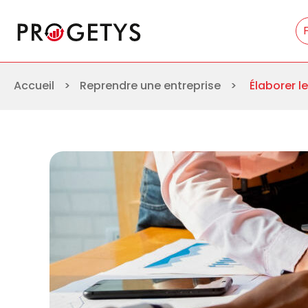
Aller
Progetys
au
contenu
Accueil
>
Reprendre une entreprise
>
Élaborer l