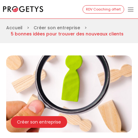
Aller
Progetys
RDV Coaching offert
au
contenu
Accueil
>
Créer son entreprise
>
5 bonnes idées pour trouver des nouveaux clients
Créer son entreprise