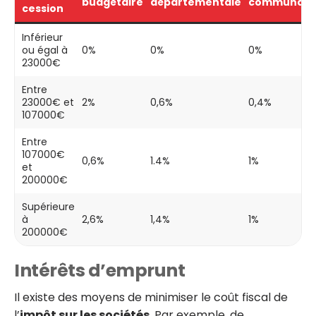
budgétaire
départementale
communale
cession
Inférieur
ou égal à
0%
0%
0%
23000€
Entre
23000€ et
2%
0,6%
0,4%
107000€
Entre
107000€
0,6%
1.4%
1%
et
200000€
Supérieure
à
2,6%
1,4%
1%
200000€
Intérêts d’emprunt
Il existe des moyens de minimiser le coût fiscal de
l’
impôt sur les sociétés
. Par exemple, de