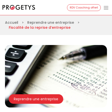
Aller
Progetys
RDV Coaching offert
au
contenu
Accueil
>
Reprendre une entreprise
>
Fiscalité de la reprise d’entreprise
Reprendre une entreprise