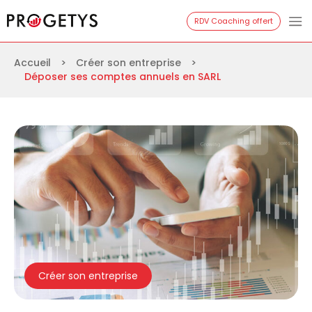
Aller
Progetys
RDV Coaching offert
au
contenu
Accueil
>
Créer son entreprise
>
Déposer ses comptes annuels en SARL
Créer son entreprise